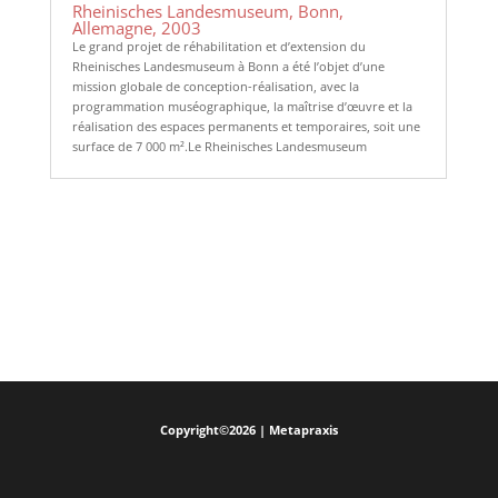
Rheinisches Landesmuseum, Bonn,
Allemagne, 2003
Le grand projet de réhabilitation et d’extension du
Rheinisches Landesmuseum à Bonn a été l’objet d’une
mission globale de conception-réalisation, avec la
programmation muséographique, la maîtrise d’œuvre et la
réalisation des espaces permanents et temporaires, soit une
surface de 7 000 m².Le Rheinisches Landesmuseum
Copyright©2026 | Metapraxis