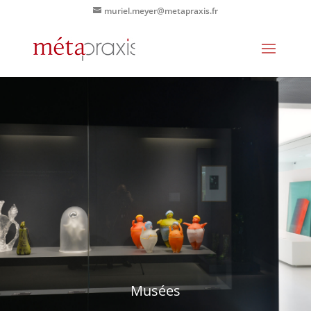
muriel.meyer@metapraxis.fr
Musées