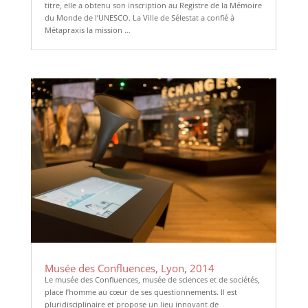
titre, elle a obtenu son inscription au Registre de la Mémoire
du Monde de l’UNESCO. La Ville de Sélestat a confié à
Métapraxis la mission …
Musée des Confluences, Lyon, 2014
Le musée des Confluences, musée de sciences et de sociétés,
place l’homme au cœur de ses questionnements. Il est
pluridisciplinaire et propose un lieu innovant de