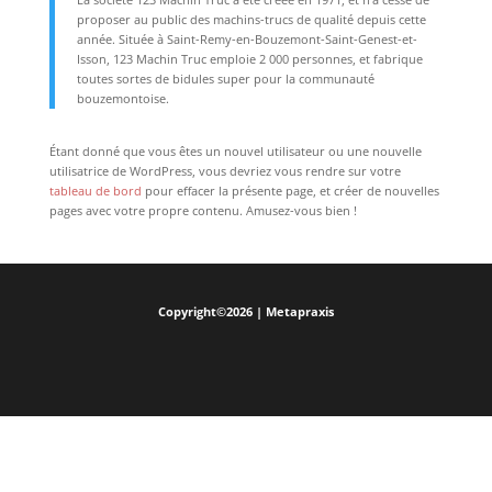
proposer au public des machins-trucs de qualité depuis cette
année. Située à Saint-Remy-en-Bouzemont-Saint-Genest-et-
Isson, 123 Machin Truc emploie 2 000 personnes, et fabrique
toutes sortes de bidules super pour la communauté
bouzemontoise.
Étant donné que vous êtes un nouvel utilisateur ou une nouvelle
utilisatrice de WordPress, vous devriez vous rendre sur votre
tableau de bord
pour effacer la présente page, et créer de nouvelles
pages avec votre propre contenu. Amusez-vous bien !
Copyright©2026 | Metapraxis