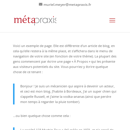
muriel.meyer@metapraxis.fr
Voici un exemple de page. Elle est différente d’un article de blog, en
cela qu’elle restera à la même place, et s’affichera dans le menu de
navigation de votre site (en fonction de votre thème). La plupart des
gens commencent par écrire une page « À Propos » qui les présente
aux visiteurs potentiels du site. Vous pourriez y écrire quelque
chose de ce tenant :
Bonjour ! Je suis un mécanicien qui aspire à devenir un acteur,
et ceci est mon blog. J’habite à Bordeaux, j’ai un super chien qui
s’appelle Russell, et j’aime la vodka-ananas (ainsi que perdre
mon temps à regarder la pluie tomber).
…ou bien quelque chose comme cela :
La société 123 Machin Truc a été créée en 1971, et n’a cessé de