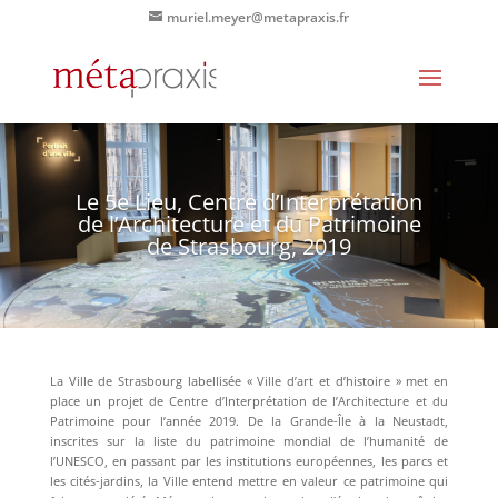
muriel.meyer@metapraxis.fr
Le 5e Lieu, Centre d’Interprétation
de l’Architecture et du Patrimoine
de Strasbourg, 2019
La Ville de Strasbourg labellisée « Ville d’art et d’histoire » met en
place un projet de Centre d’Interprétation de l’Architecture et du
Patrimoine pour l’année 2019. De la Grande-Île à la Neustadt,
inscrites sur la liste du patrimoine mondial de l’humanité de
l’UNESCO, en passant par les institutions européennes, les parcs et
les cités-jardins, la Ville entend mettre en valeur ce patrimoine qui