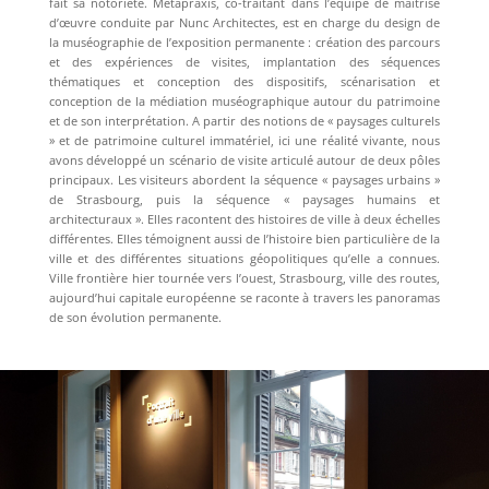
fait sa notoriété. Métapraxis, co-traitant dans l’équipe de maîtrise
d’œuvre conduite par Nunc Architectes, est en charge du design de
la muséographie de l’exposition permanente : création des parcours
et des expériences de visites, implantation des séquences
thématiques et conception des dispositifs, scénarisation et
conception de la médiation muséographique autour du patrimoine
et de son interprétation. A partir des notions de « paysages culturels
» et de patrimoine culturel immatériel, ici une réalité vivante, nous
avons développé un scénario de visite articulé autour de deux pôles
principaux. Les visiteurs abordent la séquence « paysages urbains »
de Strasbourg, puis la séquence « paysages humains et
architecturaux ». Elles racontent des histoires de ville à deux échelles
différentes. Elles témoignent aussi de l’histoire bien particulière de la
ville et des différentes situations géopolitiques qu’elle a connues.
Ville frontière hier tournée vers l’ouest, Strasbourg, ville des routes,
aujourd’hui capitale européenne se raconte à travers les panoramas
de son évolution permanente.