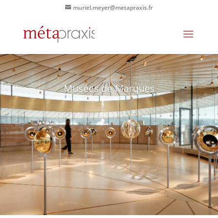
muriel.meyer@metapraxis.fr
Musées de Marques