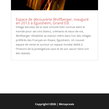
Espace de découverte Wolfberger, inauguré
en 2013 à Eguisheim, Grand Est
Village berceau de la cave vinicole bien connue dans le
monde pour ses vins blancs, crémants et eaux-de-vie,
Wolfberger réhabilite sa maison mère dans l’un des villages
préférés des Français en Alsace, Eguisheim. Un nouvel
espace de vente et surtout un espace muséal dédié à
l’histoire de la prestigieuse cave et de son savoir-faire ont
été réalisés.
Copyright©2026 | Metapraxis